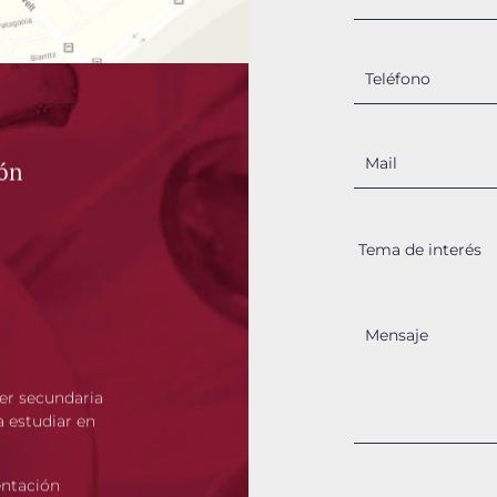
ón
er secundaria
 estudiar en
ntación