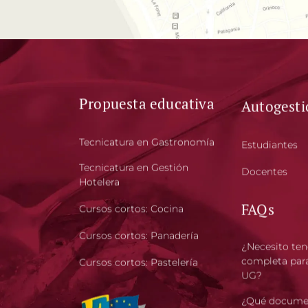
Propuesta educativa
Autogesti
Tecnicatura en Gastronomía
Estudiantes
Tecnicatura en Gestión
Docentes
Hotelera
FAQs
Cursos cortos: Cocina
Cursos cortos: Panadería
¿Necesito ten
completa para
Cursos cortos: Pastelería
UG?
¿Qué docume